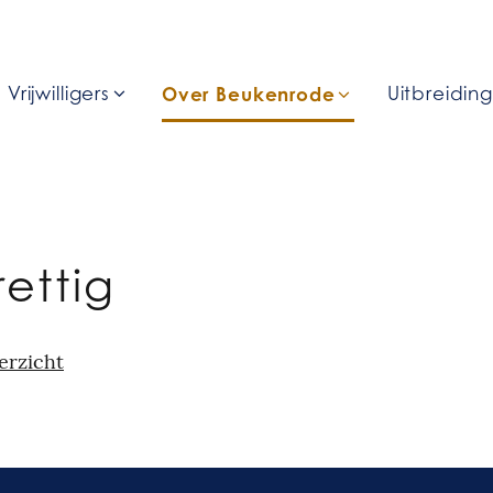
Vrijwilligers
Over Beukenrode
Uitbreidin
rettig
erzicht