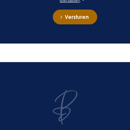
disclaimer
. *
Versturen