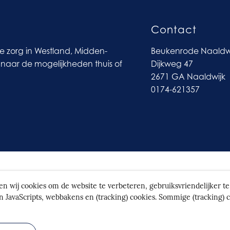
Contact
ve zorg in Westland, Midden-
Beukenrode Naaldw
naar de mogelijkheden thuis of
Dijkweg 47
2671 GA Naaldwijk
0174-621357
ntaan
ken wij cookies om de website te verbeteren, gebruiksvriendelijker 
n JavaScripts, webbakens en (tracking) cookies. Sommige (tracking)
|
Cook