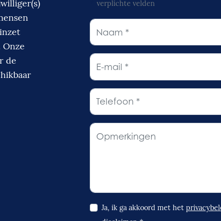
*
williger(s)
verplichte velden
 mensen
inzet
. Onze
r de
chikbaar
Ja, ik ga akkoord met het
privacybel