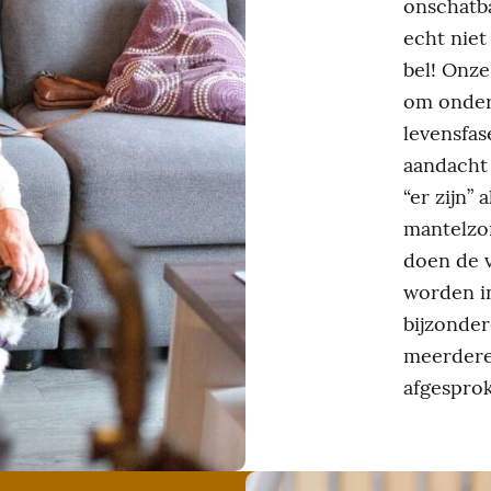
onschatba
echt niet
bel! Onze 
om onders
levensfas
aandacht 
“er zijn”
mantelzo
doen de v
worden i
bijzonder
meerdere 
afgesprok