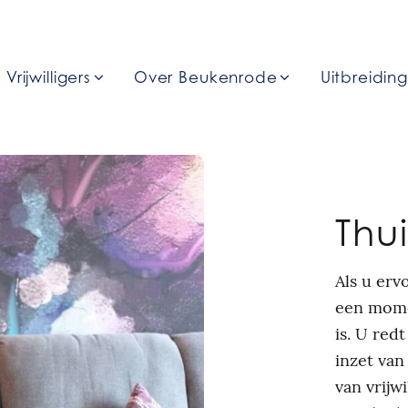
Vrijwilligers
Over Beukenrode
Uitbreidin
Thu
Als u erv
een mome
is. U red
inzet van
van vrijwi