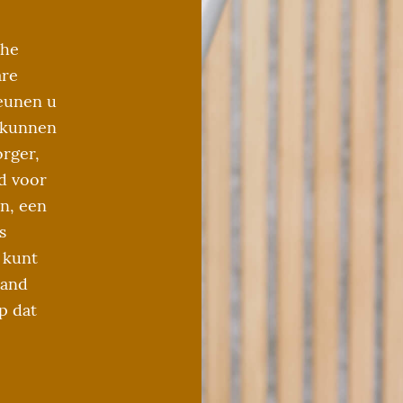
che
are
teunen u
 kunnen
rger,
d voor
n, een
s
 kunt
mand
p dat