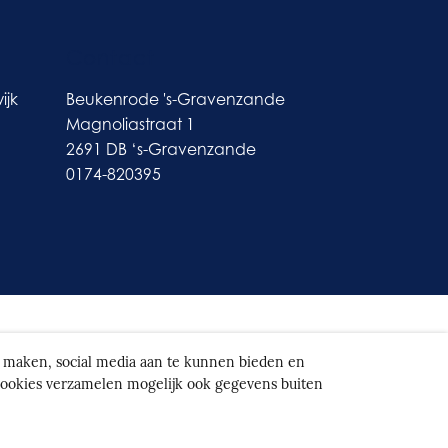
Contact
ijk
Beukenrode 's-Gravenzande
Magnoliastraat 1
2691 DB ‘s-Gravenzande
0174-820395
te maken, social media aan te kunnen bieden en
 cookies verzamelen mogelijk ook gegevens buiten
ies
|
Disclaimer
|
Privacybeleid
|
Intranet