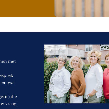
emen met
gesprek
 en wat
er(s) die
uw vraag.