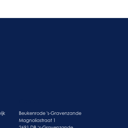
Contact
ijk
Beukenrode 's-Gravenzande
Magnoliastraat 1
2691 DB ‘s-Gravenzande