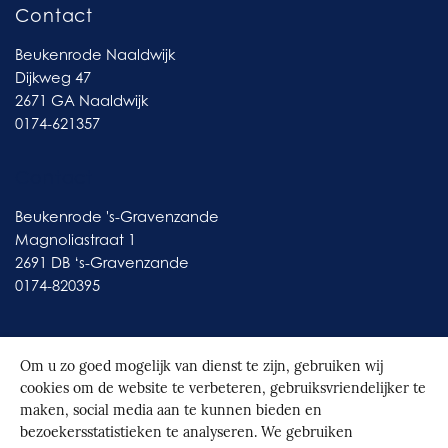
Contact
Beukenrode Naaldwijk
Dijkweg 47
2671 GA Naaldwijk
0174-621357
Contact
Beukenrode 's-Gravenzande
Magnoliastraat 1
2691 DB ‘s-Gravenzande
0174-820395
Om u zo goed mogelijk van dienst te zijn, gebruiken wij
cookies om de website te verbeteren, gebruiksvriendelijker te
© 2026
Beukenrode
|
Realisatie door Spontaan
maken, social media aan te kunnen bieden en
bezoekersstatistieken te analyseren. We gebruiken