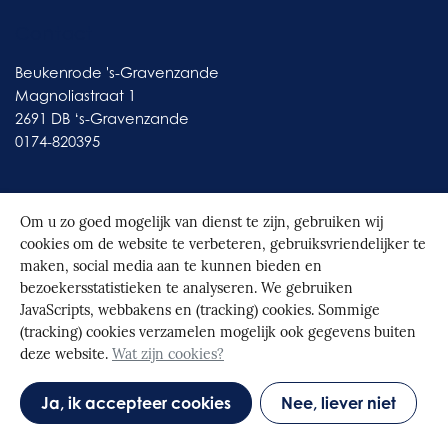
Contact
Beukenrode 's-Gravenzande
Magnoliastraat 1
2691 DB ‘s-Gravenzande
0174-820395
Om u zo goed mogelijk van dienst te zijn, gebruiken wij
cookies om de website te verbeteren, gebruiksvriendelijker te
© 2026
Beukenrode
|
Realisatie door Spontaan
maken, social media aan te kunnen bieden en
bezoekersstatistieken te analyseren. We gebruiken
JavaScripts, webbakens en (tracking) cookies. Sommige
(tracking) cookies verzamelen mogelijk ook gegevens buiten
deze website.
Wat zijn cookies?
Ja, ik accepteer cookies
Nee, liever niet
|
Cookies
|
Disclaimer
|
Privacybeleid
|
Intranet