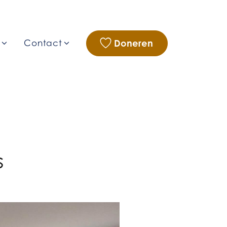
Doneren
g
Contact
s