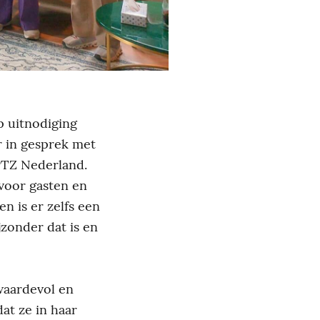
p uitnodiging
r in gesprek met
VPTZ Nederland.
 voor gasten en
en is er zelfs een
jzonder dat is en
waardevol en
dat ze in haar