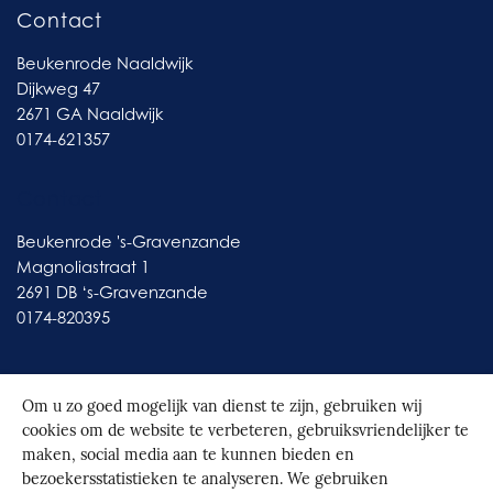
Contact
Beukenrode Naaldwijk
Dijkweg 47
2671 GA Naaldwijk
0174-621357
Contact
Beukenrode 's-Gravenzande
Magnoliastraat 1
2691 DB ‘s-Gravenzande
0174-820395
Om u zo goed mogelijk van dienst te zijn, gebruiken wij
cookies om de website te verbeteren, gebruiksvriendelijker te
© 2026
Beukenrode
|
Realisatie door Spontaan
maken, social media aan te kunnen bieden en
bezoekersstatistieken te analyseren. We gebruiken