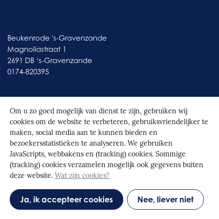
Contact
Beukenrode 's-Gravenzande
Magnoliastraat 1
2691 DB ‘s-Gravenzande
0174-820395
Om u zo goed mogelijk van dienst te zijn, gebruiken wij
cookies om de website te verbeteren, gebruiksvriendelijker te
© 2026
Beukenrode
|
Realisatie door Spontaan
maken, social media aan te kunnen bieden en
bezoekersstatistieken te analyseren. We gebruiken
JavaScripts, webbakens en (tracking) cookies. Sommige
(tracking) cookies verzamelen mogelijk ook gegevens buiten
deze website.
Wat zijn cookies?
Ja, ik accepteer cookies
Nee, liever niet
|
Cookies
|
Disclaimer
|
Privacybeleid
|
Intranet