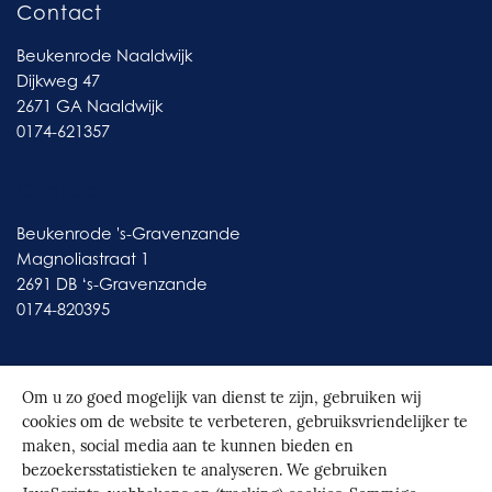
Contact
Beukenrode Naaldwijk
Dijkweg 47
2671 GA Naaldwijk
0174-621357
Contact
Beukenrode 's-Gravenzande
Magnoliastraat 1
2691 DB ‘s-Gravenzande
0174-820395
Om u zo goed mogelijk van dienst te zijn, gebruiken wij
cookies om de website te verbeteren, gebruiksvriendelijker te
© 2026
Beukenrode
|
Realisatie door Spontaan
maken, social media aan te kunnen bieden en
bezoekersstatistieken te analyseren. We gebruiken