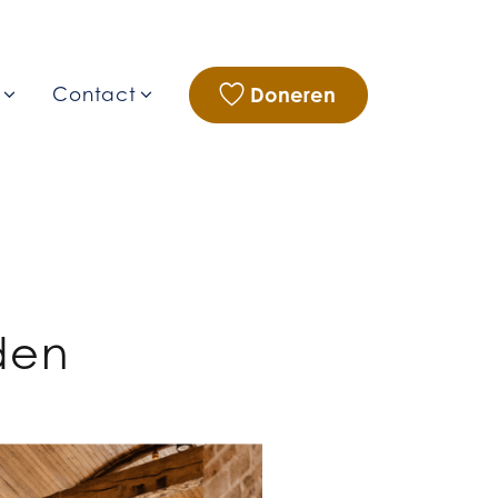
Doneren
g
Contact
den