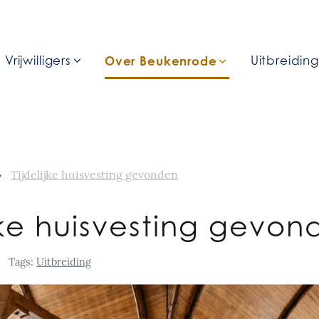
Vrijwilligers
Over Beukenrode
Uitbreidin
Tijdelijke huisvesting gevonden
ijke huisvesting gevon
Tags:
Uitbreiding