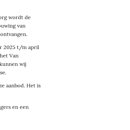
org wordt de
bouwing van
 ontvangen.
r 2025 t/m april
 het Van
 kunnen wij
se.
e aanbod. Het is
ligers en een